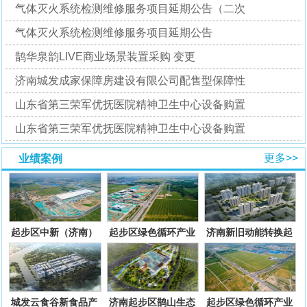
气体灭火系统检测维修服务项目延期公告（二次
气体灭火系统检测维修服务项目延期公告
鹊华泉韵LIVE商业场景装置采购 变更
济南城发成家保障房建设有限公司配售型保障性
山东省第三荣军优抚医院精神卫生中心设备购置
山东省第三荣军优抚医院精神卫生中心设备购置
更多>>
业绩案例
起步区中新（济南）
起步区绿色循环产业
济南新旧动能转换起
绿色智慧产业园配套
园配套基础设施项目
步区孙耿街道好庙
基础设
一期二
村、大路
城发云食谷新食品产
济南起步区鹊山生态
起步区绿色循环产业