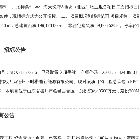
东省，济南市 一、招标条件 本中海天悦府A地块（北区）物业服务项目二次
件，现招标方式为公开招标。 二、项目概况和招标范围 项目规模：项目
71.540㎡；总建筑面积:196,178.060㎡，非住宅建筑积:39,806.52
）招标公告
DXSJ26-0616）已经取得立项手续，立项代码：2508-371424-89
招标人为德州上时楷能新能源有限公司。现对该项目的工程总承包（EPC）进行公
容：本项目位于山东省德州市临邑县台区，总投资约40500万元，建设200M
商公告
清表工程 资金来源：自筹，已落实。 项目出资比例：100% 采购人：