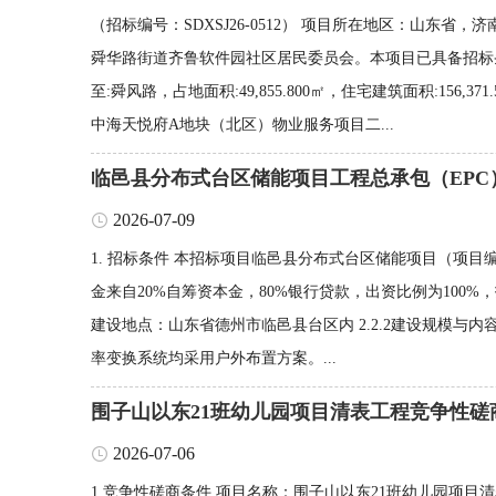
（招标编号：SDXSJ26-0512） 项目所在地区：山
舜华路街道齐鲁软件园社区居民委员会。本项目已具备招标条
至:舜风路，占地面积:49,855.800㎡，住宅建筑面积:156,3
中海天悦府A地块（北区）物业服务项目二...
临邑县分布式台区储能项目工程总承包（EPC
2026-07-09
1. 招标条件 本招标项目临邑县分布式台区储能项目（项目编号：S
金来自20%自筹资本金，80%银行贷款，出资比例为100%，
建设地点：山东省德州市临邑县台区内 2.2.2建设规模与内
率变换系统均采用户外布置方案。...
围子山以东21班幼儿园项目清表工程竞争性磋
2026-07-06
1.竞争性磋商条件 项目名称：围子山以东21班幼儿园项目