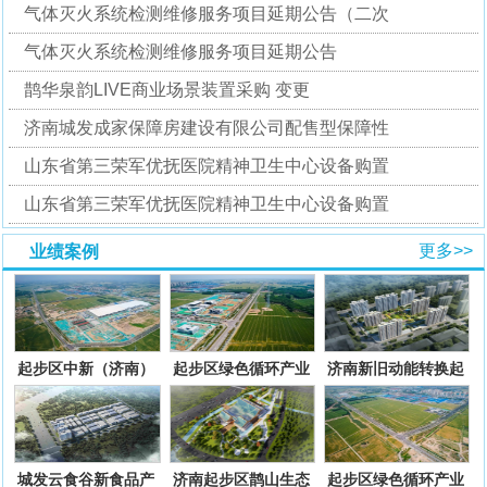
气体灭火系统检测维修服务项目延期公告（二次
气体灭火系统检测维修服务项目延期公告
鹊华泉韵LIVE商业场景装置采购 变更
济南城发成家保障房建设有限公司配售型保障性
山东省第三荣军优抚医院精神卫生中心设备购置
山东省第三荣军优抚医院精神卫生中心设备购置
更多>>
业绩案例
起步区中新（济南）
起步区绿色循环产业
济南新旧动能转换起
绿色智慧产业园配套
园配套基础设施项目
步区孙耿街道好庙
基础设
一期二
村、大路
城发云食谷新食品产
济南起步区鹊山生态
起步区绿色循环产业