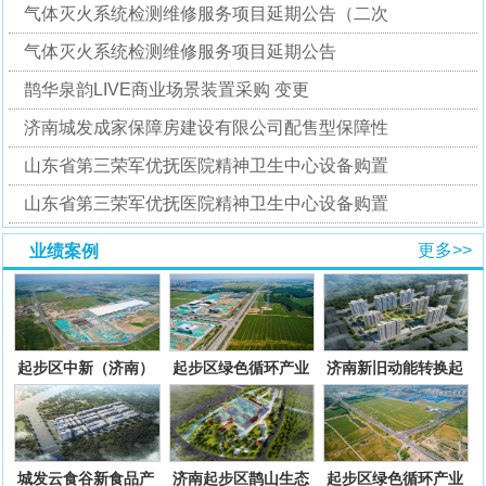
气体灭火系统检测维修服务项目延期公告（二次
气体灭火系统检测维修服务项目延期公告
鹊华泉韵LIVE商业场景装置采购 变更
济南城发成家保障房建设有限公司配售型保障性
山东省第三荣军优抚医院精神卫生中心设备购置
山东省第三荣军优抚医院精神卫生中心设备购置
更多>>
业绩案例
起步区中新（济南）
起步区绿色循环产业
济南新旧动能转换起
绿色智慧产业园配套
园配套基础设施项目
步区孙耿街道好庙
基础设
一期二
村、大路
城发云食谷新食品产
济南起步区鹊山生态
起步区绿色循环产业